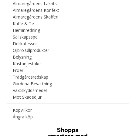
Almaregårdens Lakrits
Almaregårdens Konfekt
Almaregårdens Skafferi
Kaffe & Te
Heminredning
Sällskapsspel
Delikatesser
Öjbro Ullprodukter
Belysning
Kastanjestaket
Fröer
Trädgårdsredskap
Gardena Bevattning
Växtskyddsmedel
Mot Skadedjur
Köpvillkor
Ångra köp