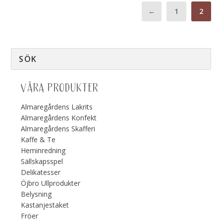
←
1
2
VÅRA PRODUKTER
Almaregårdens Lakrits
Almaregårdens Konfekt
Almaregårdens Skafferi
Kaffe & Te
Heminredning
Sällskapsspel
Delikatesser
Öjbro Ullprodukter
Belysning
Kastanjestaket
Fröer