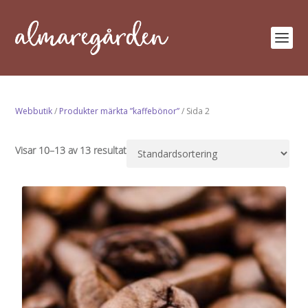
Webbutik
/
Produkter märkta ”kaffebönor”
/ Sida 2
Visar 10–13 av 13 resultat