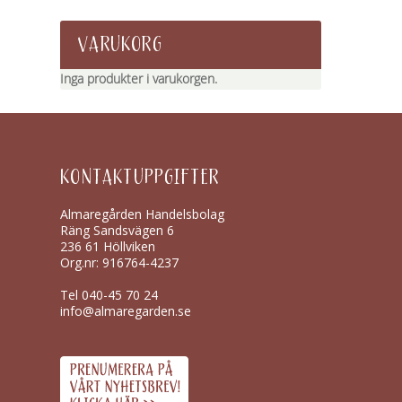
VARUKORG
Inga produkter i varukorgen.
KONTAKTUPPGIFTER
Almaregården Handelsbolag
Räng Sandsvägen 6
236 61 Höllviken
Org.nr: 916764-4237
Tel
040-45 70 24
info@almaregarden.se