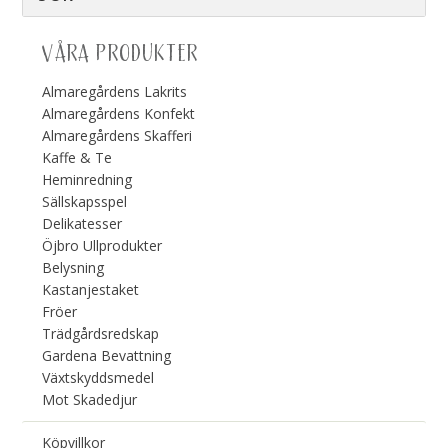
VÅRA PRODUKTER
Almaregårdens Lakrits
Almaregårdens Konfekt
Almaregårdens Skafferi
Kaffe & Te
Heminredning
Sällskapsspel
Delikatesser
Öjbro Ullprodukter
Belysning
Kastanjestaket
Fröer
Trädgårdsredskap
Gardena Bevattning
Växtskyddsmedel
Mot Skadedjur
Köpvillkor