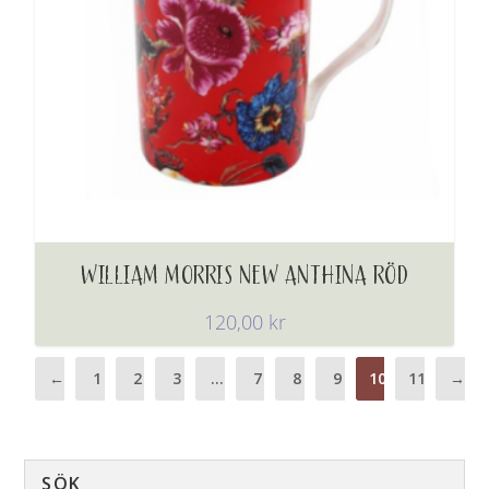
WILLIAM MORRIS NEW ANTHINA RÖD
120,00
kr
←
1
2
3
…
7
8
9
10
11
→