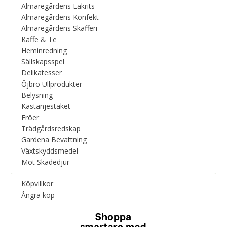
Almaregårdens Lakrits
Almaregårdens Konfekt
Almaregårdens Skafferi
Kaffe & Te
Heminredning
Sällskapsspel
Delikatesser
Öjbro Ullprodukter
Belysning
Kastanjestaket
Fröer
Trädgårdsredskap
Gardena Bevattning
Växtskyddsmedel
Mot Skadedjur
Köpvillkor
Ångra köp