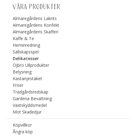
VÅRA PRODUKTER
Almaregårdens Lakrits
Almaregårdens Konfekt
Almaregårdens Skafferi
Kaffe & Te
Heminredning
Sällskapsspel
Delikatesser
Öjbro Ullprodukter
Belysning
Kastanjestaket
Fröer
Trädgårdsredskap
Gardena Bevattning
Växtskyddsmedel
Mot Skadedjur
Köpvillkor
Ångra köp