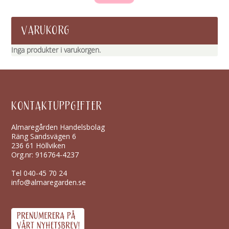
VARUKORG
Inga produkter i varukorgen.
KONTAKTUPPGIFTER
Almaregården Handelsbolag
Räng Sandsvägen 6
236 61 Höllviken
Org.nr: 916764-4237
Tel
040-45 70 24
info@almaregarden.se