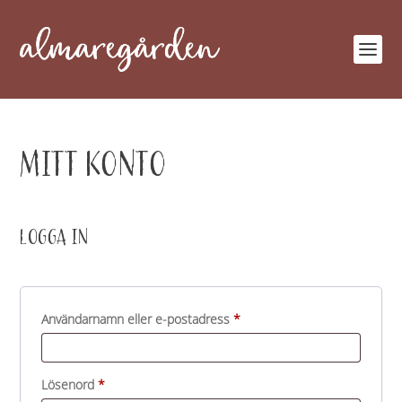
MITT KONTO
LOGGA IN
O
Användarnamn eller e-postadress
*
b
l
O
Lösenord
*
i