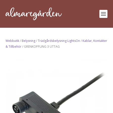
Webbutik
/
Belysning
/
Trädgårdsbelysning LightsOn
/
Kablar, Kontakter
& Tillbehör
/ GRENKOPPLING 3 UTTAG