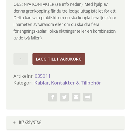
OBS: NYA KONTAKTER (se info nedan). Med hjälp av
denna grenkoppling får du tre lediga uttag istället för ett.
Detta kan vara praktiskt om du ska koppla flera ljuskällor
i närheten av varandra eller om du ska dra flera
förlängningskablar i olika riktningar (eller en kombination
av de två fallen).
GRENKOPPLING
LÄGG TILL I VARUKORG
3
UTTAG
Artikelnr:
035011
mängd
Kategori:
Kablar, Kontakter & Tillbehör
BESKRIVNING