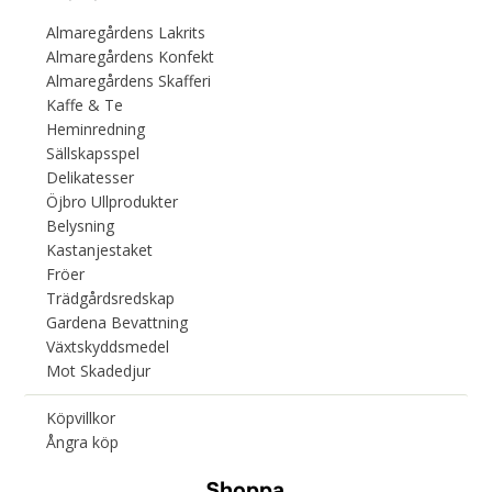
Almaregårdens Lakrits
Almaregårdens Konfekt
Almaregårdens Skafferi
Kaffe & Te
Heminredning
Sällskapsspel
Delikatesser
Öjbro Ullprodukter
Belysning
Kastanjestaket
Fröer
Trädgårdsredskap
Gardena Bevattning
Växtskyddsmedel
Mot Skadedjur
Köpvillkor
Ångra köp