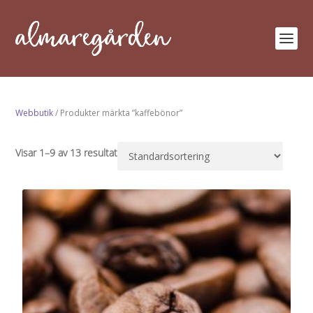
Webbutik
/ Produkter märkta ”kaffebönor”
Visar 1–9 av 13 resultat