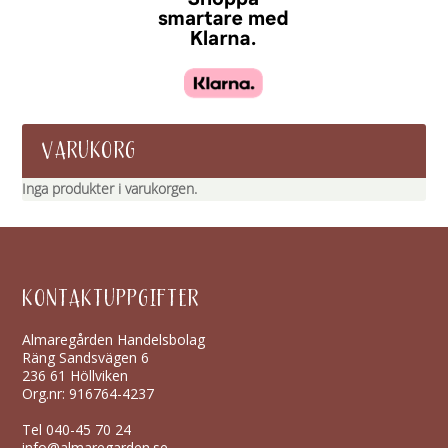
VARUKORG
Inga produkter i varukorgen.
KONTAKTUPPGIFTER
Almaregården Handelsbolag
Räng Sandsvägen 6
236 61 Höllviken
Org.nr: 916764-4237
Tel
040-45 70 24
info@almaregarden.se