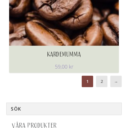
KARDEMUMMA
59,00
kr
1
2
→
VÅRA PRODUKTER