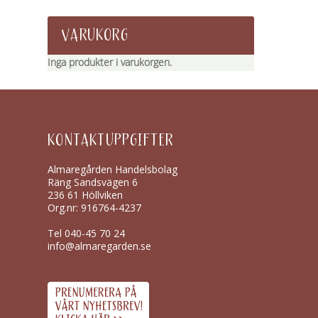
VARUKORG
Inga produkter i varukorgen.
KONTAKTUPPGIFTER
Almaregården Handelsbolag
Räng Sandsvägen 6
236 61 Höllviken
Org.nr: 916764-4237
Tel
040-45 70 24
info@almaregarden.se