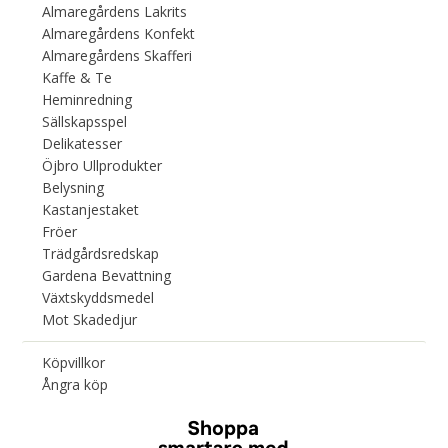
Almaregårdens Lakrits
Almaregårdens Konfekt
Almaregårdens Skafferi
Kaffe & Te
Heminredning
Sällskapsspel
Delikatesser
Öjbro Ullprodukter
Belysning
Kastanjestaket
Fröer
Trädgårdsredskap
Gardena Bevattning
Växtskyddsmedel
Mot Skadedjur
Köpvillkor
Ångra köp