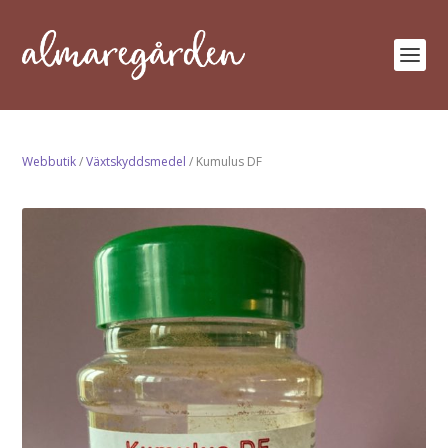
Webbutik
/
Växtskyddsmedel
/ Kumulus DF