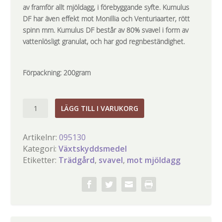
av framför allt mjöldagg, i förebyggande syfte. Kumulus
DF har även effekt mot Monillia och Venturiaarter, rött
spinn mm. Kumulus DF består av 80% svavel i form av
vattenlösligt granulat, och har god regnbeständighet.
Förpackning:
200gram
Kumulus
LÄGG TILL I VARUKORG
DF
mängd
Artikelnr:
095130
Kategori:
Växtskyddsmedel
Etiketter:
Trädgård
,
svavel
,
mot mjöldagg