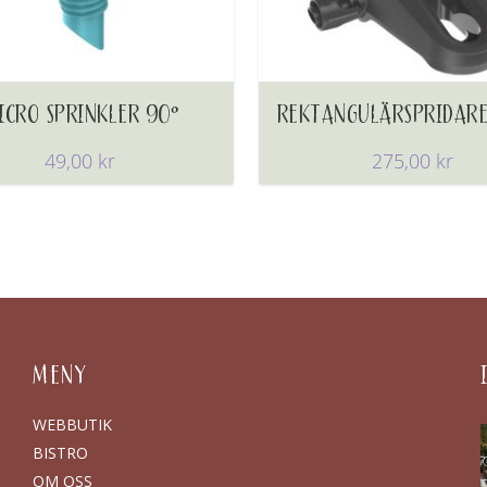
ICRO SPRINKLER 90°
REKTANGULÄRSPRIDARE
49,00
kr
275,00
kr
MENY
WEBBUTIK
BISTRO
OM OSS