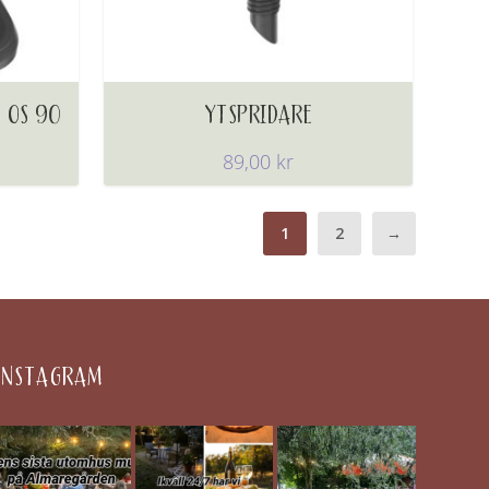
 OS 90
YTSPRIDARE
89,00
kr
1
2
→
INSTAGRAM