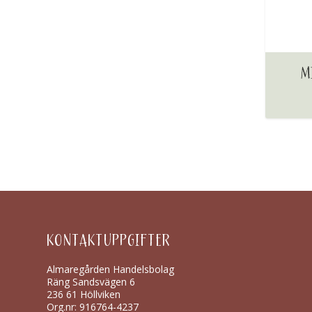
M
KONTAKTUPPGIFTER
Almaregården Handelsbolag
Räng Sandsvägen 6
236 61 Höllviken
Org.nr: 916764-4237