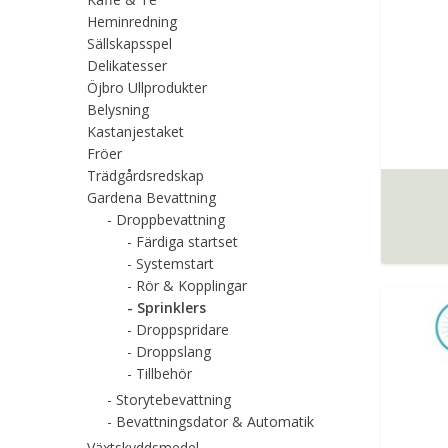
Heminredning
Sällskapsspel
Delikatesser
Öjbro Ullprodukter
Belysning
Kastanjestaket
Fröer
Trädgårdsredskap
Gardena Bevattning
Droppbevattning
Färdiga startset
Systemstart
Rör & Kopplingar
Sprinklers
Droppspridare
Droppslang
Tillbehör
Storytebevattning
Bevattningsdator & Automatik
Växtskyddsmedel