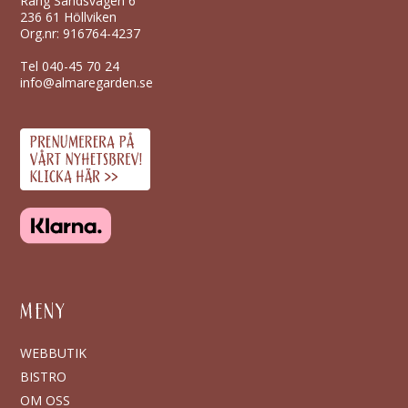
Räng Sandsvägen 6
236 61 Höllviken
Org.nr: 916764-4237
Tel
040-45 70 24
info@almaregarden.se
MENY
WEBBUTIK
BISTRO
OM OSS