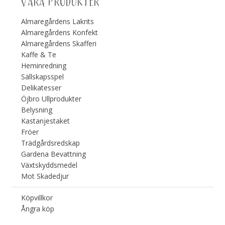
VÅRA PRODUKTER
Almaregårdens Lakrits
Almaregårdens Konfekt
Almaregårdens Skafferi
Kaffe & Te
Heminredning
Sällskapsspel
Delikatesser
Öjbro Ullprodukter
Belysning
Kastanjestaket
Fröer
Trädgårdsredskap
Gardena Bevattning
Växtskyddsmedel
Mot Skadedjur
Köpvillkor
Ångra köp