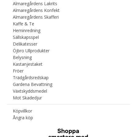
Almaregårdens Lakrits
Almaregårdens Konfekt
Almaregårdens Skafferi
Kaffe & Te
Heminredning
Sällskapsspel
Delikatesser
Öjbro Ullprodukter
Belysning
Kastanjestaket
Fröer
Trädgårdsredskap
Gardena Bevattning
Växtskyddsmedel
Mot Skadedjur
Köpvillkor
Ångra köp