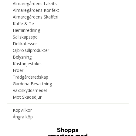
Almaregårdens Lakrits
Almaregårdens Konfekt
Almaregårdens Skafferi
Kaffe & Te
Heminredning
Sällskapsspel
Delikatesser
Öjbro Ullprodukter
Belysning
Kastanjestaket
Fröer
Trädgårdsredskap
Gardena Bevattning
Växtskyddsmedel
Mot Skadedjur
Köpvillkor
Ångra köp