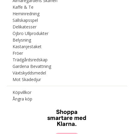
Almaregårdens Skafferi
Kaffe & Te
Heminredning
Sällskapsspel
Delikatesser
Öjbro Ullprodukter
Belysning
Kastanjestaket
Fröer
Trädgårdsredskap
Gardena Bevattning
Växtskyddsmedel
Mot Skadedjur
Köpvillkor
Ångra köp