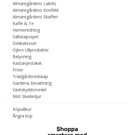
Almaregårdens Lakrits
Almaregårdens Konfekt
Almaregårdens Skafferi
Kaffe & Te
Heminredning
Sällskapsspel
Delikatesser
Öjbro Ullprodukter
Belysning
Kastanjestaket
Fröer
Trädgårdsredskap
Gardena Bevattning
Växtskyddsmedel
Mot Skadedjur
Köpvillkor
Ångra köp