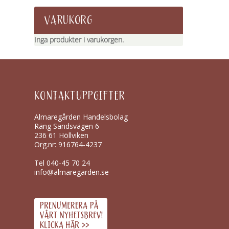
VARUKORG
Inga produkter i varukorgen.
KONTAKTUPPGIFTER
Almaregården Handelsbolag
Räng Sandsvägen 6
236 61 Höllviken
Org.nr: 916764-4237
Tel
040-45 70 24
info@almaregarden.se