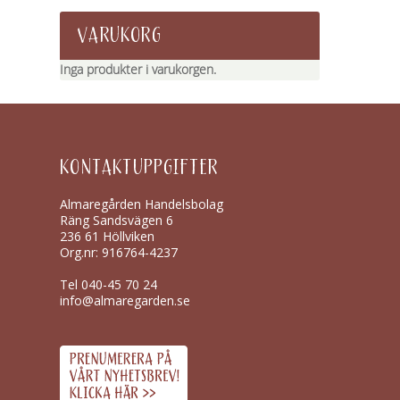
VARUKORG
Inga produkter i varukorgen.
KONTAKTUPPGIFTER
Almaregården Handelsbolag
Räng Sandsvägen 6
236 61 Höllviken
Org.nr: 916764-4237
Tel
040-45 70 24
info@almaregarden.se