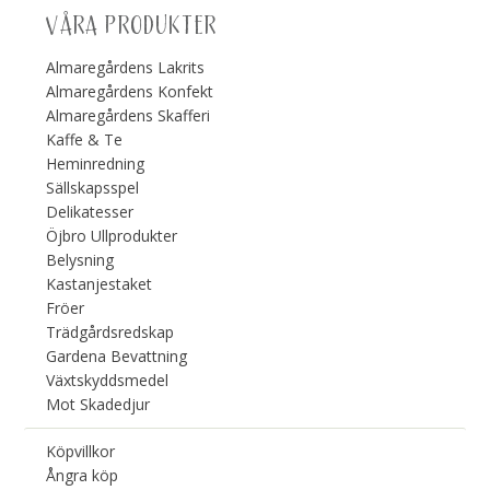
VÅRA PRODUKTER
Almaregårdens Lakrits
Almaregårdens Konfekt
Almaregårdens Skafferi
Kaffe & Te
Heminredning
Sällskapsspel
Delikatesser
Öjbro Ullprodukter
Belysning
Kastanjestaket
Fröer
Trädgårdsredskap
Gardena Bevattning
Växtskyddsmedel
Mot Skadedjur
Köpvillkor
Ångra köp