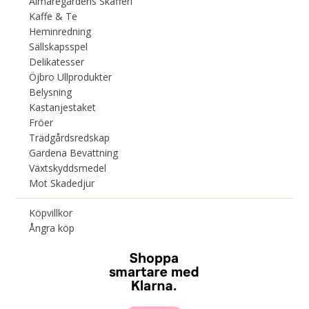
Almaregårdens Skafferi
Kaffe & Te
Heminredning
Sällskapsspel
Delikatesser
Öjbro Ullprodukter
Belysning
Kastanjestaket
Fröer
Trädgårdsredskap
Gardena Bevattning
Växtskyddsmedel
Mot Skadedjur
Köpvillkor
Ångra köp