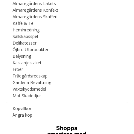
Almaregårdens Lakrits
Almaregårdens Konfekt
Almaregårdens Skafferi
Kaffe & Te
Heminredning
Sällskapsspel
Delikatesser
Öjbro Ullprodukter
Belysning
Kastanjestaket
Fröer
Trädgårdsredskap
Gardena Bevattning
Växtskyddsmedel
Mot Skadedjur
Köpvillkor
Ångra köp