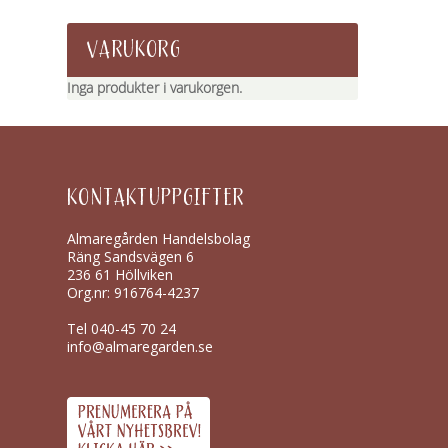
VARUKORG
Inga produkter i varukorgen.
KONTAKTUPPGIFTER
Almaregården Handelsbolag
Räng Sandsvägen 6
236 61 Höllviken
Org.nr: 916764-4237
Tel
040-45 70 24
info@almaregarden.se