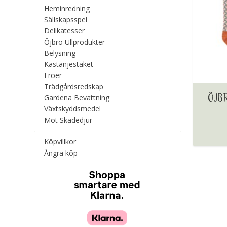
Heminredning
Sällskapsspel
Delikatesser
Öjbro Ullprodukter
Belysning
Kastanjestaket
Fröer
Trädgårdsredskap
ÖJB
Gardena Bevattning
Växtskyddsmedel
Mot Skadedjur
Köpvillkor
Ångra köp