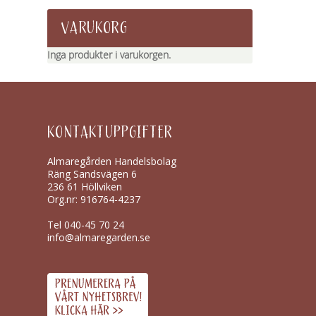
VARUKORG
Inga produkter i varukorgen.
KONTAKTUPPGIFTER
Almaregården Handelsbolag
Räng Sandsvägen 6
236 61 Höllviken
Org.nr: 916764-4237
Tel
040-45 70 24
info@almaregarden.se