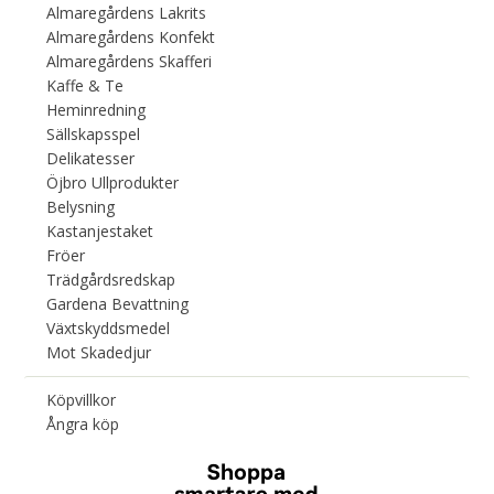
Almaregårdens Lakrits
Almaregårdens Konfekt
Almaregårdens Skafferi
Kaffe & Te
Heminredning
Sällskapsspel
Delikatesser
Öjbro Ullprodukter
Belysning
Kastanjestaket
Fröer
Trädgårdsredskap
Gardena Bevattning
Växtskyddsmedel
Mot Skadedjur
Köpvillkor
Ångra köp