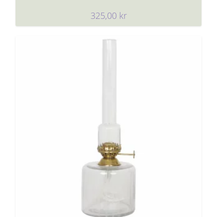
325,00
kr