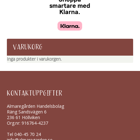
VARUKORG
Inga produkter i varukorgen.
KONTAKTUPPGIFTER
Almaregården Handelsbolag
Räng Sandsvägen 6
236 61 Höllviken
Org.nr: 916764-4237
Tel
040-45 70 24
info@almaregarden.se