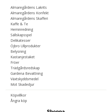
Almaregårdens Lakrits
Almaregårdens Konfekt
Almaregårdens Skafferi
Kaffe & Te
Heminredning
Sällskapsspel
Delikatesser
Öjbro Ullprodukter
Belysning
Kastanjestaket
Fröer
Trädgårdsredskap
Gardena Bevattning
Växtskyddsmedel
Mot Skadedjur
Köpvillkor
Ångra köp