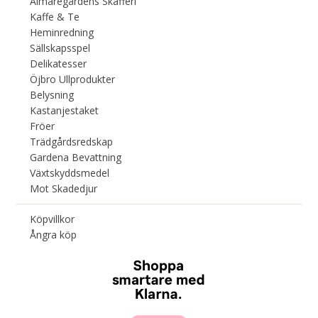
Almaregårdens Skafferi
Kaffe & Te
Heminredning
Sällskapsspel
Delikatesser
Öjbro Ullprodukter
Belysning
Kastanjestaket
Fröer
Trädgårdsredskap
Gardena Bevattning
Växtskyddsmedel
Mot Skadedjur
Köpvillkor
Ångra köp