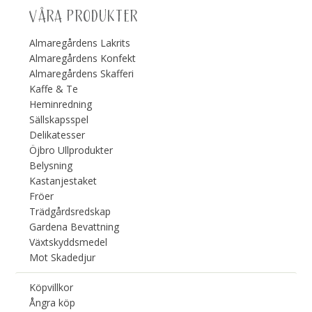
VÅRA PRODUKTER
Almaregårdens Lakrits
Almaregårdens Konfekt
Almaregårdens Skafferi
Kaffe & Te
Heminredning
Sällskapsspel
Delikatesser
Öjbro Ullprodukter
Belysning
Kastanjestaket
Fröer
Trädgårdsredskap
Gardena Bevattning
Växtskyddsmedel
Mot Skadedjur
Köpvillkor
Ångra köp