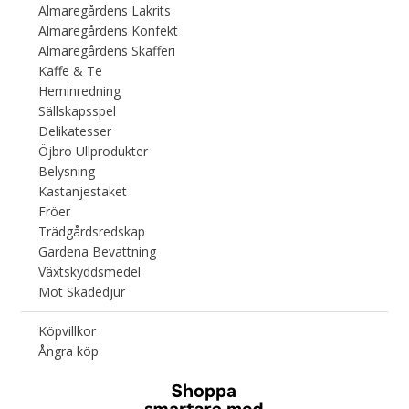
Almaregårdens Lakrits
Almaregårdens Konfekt
Almaregårdens Skafferi
Kaffe & Te
Heminredning
Sällskapsspel
Delikatesser
Öjbro Ullprodukter
Belysning
Kastanjestaket
Fröer
Trädgårdsredskap
Gardena Bevattning
Växtskyddsmedel
Mot Skadedjur
Köpvillkor
Ångra köp