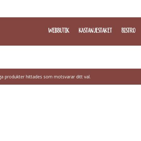
WEBBUTIK
KASTANJESTAKET
BISTRO
ga produkter hittades som motsvarar ditt val.