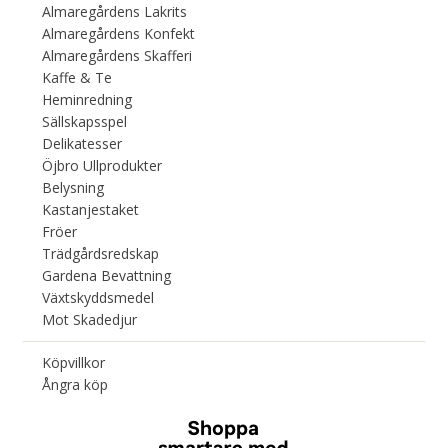
Almaregårdens Lakrits
Almaregårdens Konfekt
Almaregårdens Skafferi
Kaffe & Te
Heminredning
Sällskapsspel
Delikatesser
Öjbro Ullprodukter
Belysning
Kastanjestaket
Fröer
Trädgårdsredskap
Gardena Bevattning
Växtskyddsmedel
Mot Skadedjur
Köpvillkor
Ångra köp