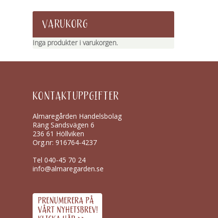
VARUKORG
Inga produkter i varukorgen.
KONTAKTUPPGIFTER
Almaregården Handelsbolag
Räng Sandsvägen 6
236 61 Höllviken
Org.nr: 916764-4237
Tel
040-45 70 24
info@almaregarden.se