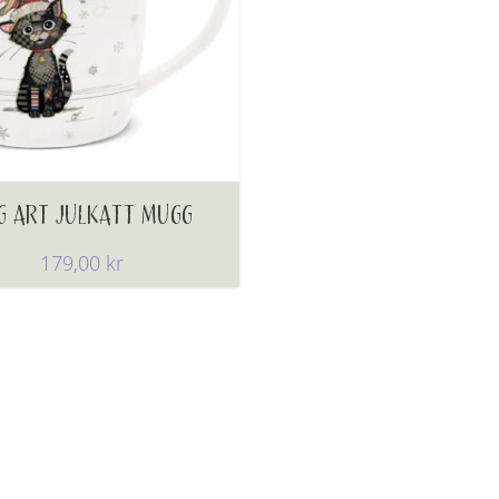
G ART JULKATT MUGG
179,00
kr