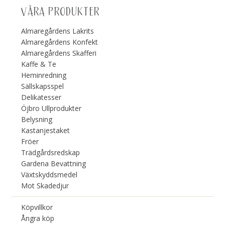
VÅRA PRODUKTER
Almaregårdens Lakrits
Almaregårdens Konfekt
Almaregårdens Skafferi
Kaffe & Te
Heminredning
Sällskapsspel
Delikatesser
Öjbro Ullprodukter
Belysning
Kastanjestaket
Fröer
Trädgårdsredskap
Gardena Bevattning
Växtskyddsmedel
Mot Skadedjur
Köpvillkor
Ångra köp