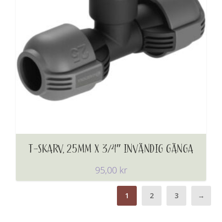
T-SKARV, 25MM X 3/4″ INVÄNDIG GÄNGA
95,00
kr
1
2
3
→