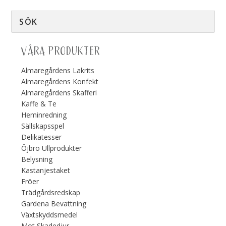
VÅRA PRODUKTER
Almaregårdens Lakrits
Almaregårdens Konfekt
Almaregårdens Skafferi
Kaffe & Te
Heminredning
Sällskapsspel
Delikatesser
Öjbro Ullprodukter
Belysning
Kastanjestaket
Fröer
Trädgårdsredskap
Gardena Bevattning
Växtskyddsmedel
Mot Skadedjur