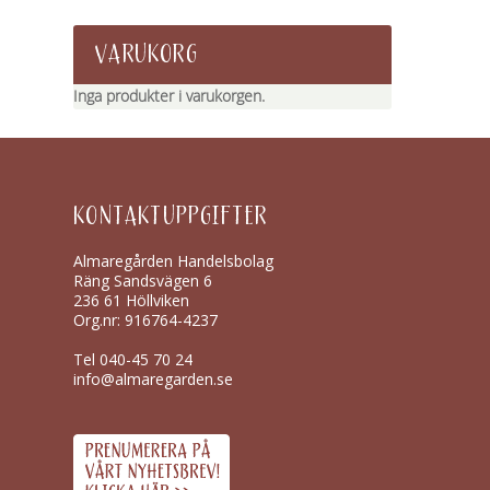
VARUKORG
Inga produkter i varukorgen.
KONTAKTUPPGIFTER
Almaregården Handelsbolag
Räng Sandsvägen 6
236 61 Höllviken
Org.nr: 916764-4237
Tel
040-45 70 24
info@almaregarden.se