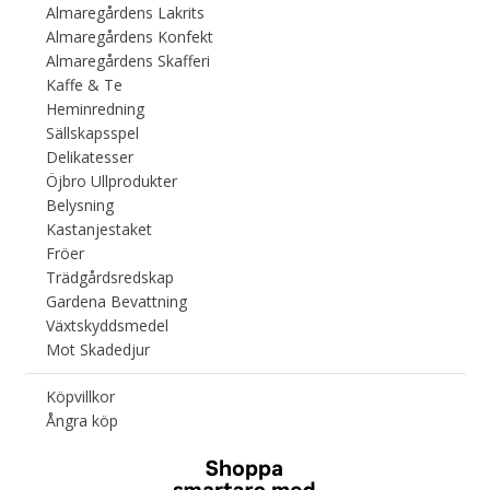
Almaregårdens Lakrits
Almaregårdens Konfekt
Almaregårdens Skafferi
Kaffe & Te
Heminredning
Sällskapsspel
Delikatesser
Öjbro Ullprodukter
Belysning
Kastanjestaket
Fröer
Trädgårdsredskap
Gardena Bevattning
Växtskyddsmedel
Mot Skadedjur
Köpvillkor
Ångra köp