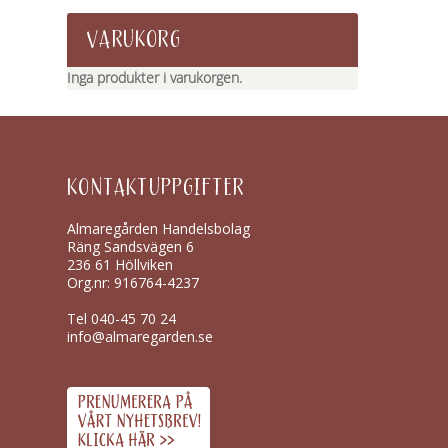
VARUKORG
Inga produkter i varukorgen.
KONTAKTUPPGIFTER
Almaregården Handelsbolag
Räng Sandsvägen 6
236 61 Höllviken
Org.nr: 916764-4237
Tel
040-45 70 24
info@almaregarden.se