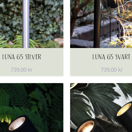
LUNA 65 SILVER
LUNA 65 SVART
739,00
kr
739,00
kr