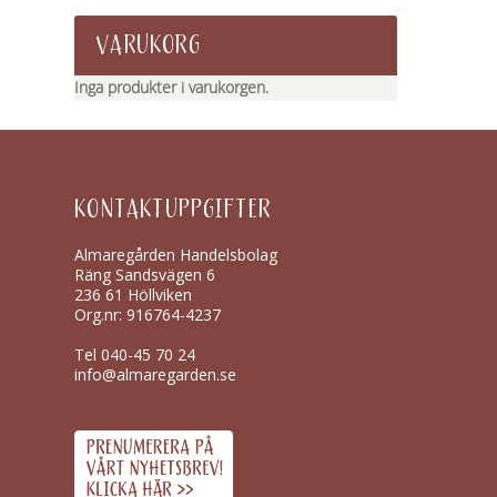
VARUKORG
Inga produkter i varukorgen.
KONTAKTUPPGIFTER
Almaregården Handelsbolag
Räng Sandsvägen 6
236 61 Höllviken
Org.nr: 916764-4237
Tel
040-45 70 24
info@almaregarden.se