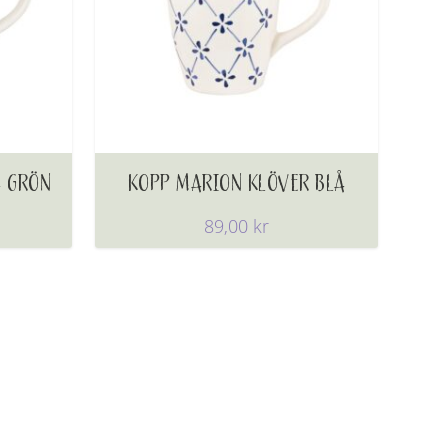
 GRÖN
KOPP MARION KLÖVER BLÅ
89,00
kr