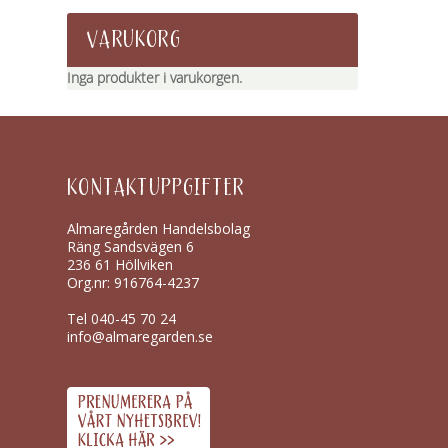
VARUKORG
Inga produkter i varukorgen.
KONTAKTUPPGIFTER
Almaregården Handelsbolag
Räng Sandsvägen 6
236 61 Höllviken
Org.nr: 916764-4237
Tel
040-45 70 24
info@almaregarden.se