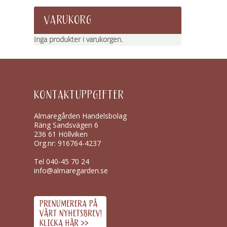
VARUKORG
Inga produkter i varukorgen.
KONTAKTUPPGIFTER
Almaregården Handelsbolag
Räng Sandsvägen 6
236 61 Höllviken
Org.nr: 916764-4237
Tel
040-45 70 24
info@almaregarden.se