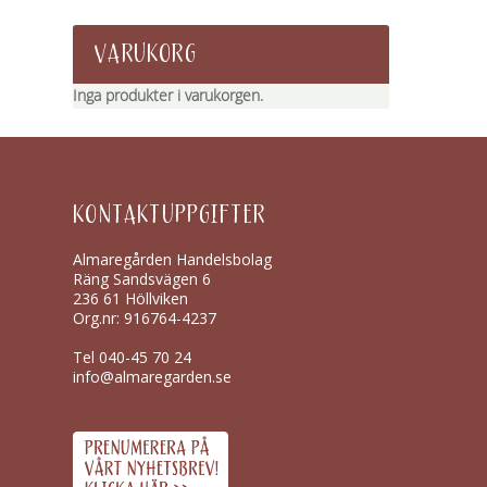
VARUKORG
Inga produkter i varukorgen.
KONTAKTUPPGIFTER
Almaregården Handelsbolag
Räng Sandsvägen 6
236 61 Höllviken
Org.nr: 916764-4237
Tel
040-45 70 24
info@almaregarden.se