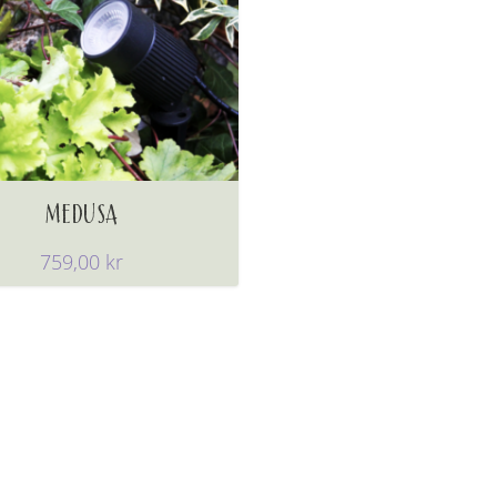
MEDUSA
759,00
kr