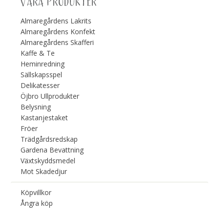
VÅRA PRODUKTER
Almaregårdens Lakrits
Almaregårdens Konfekt
Almaregårdens Skafferi
Kaffe & Te
Heminredning
Sällskapsspel
Delikatesser
Öjbro Ullprodukter
Belysning
Kastanjestaket
Fröer
Trädgårdsredskap
Gardena Bevattning
Växtskyddsmedel
Mot Skadedjur
Köpvillkor
Ångra köp