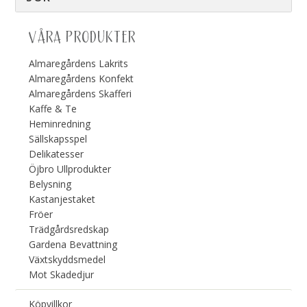
VÅRA PRODUKTER
Almaregårdens Lakrits
Almaregårdens Konfekt
Almaregårdens Skafferi
Kaffe & Te
Heminredning
Sällskapsspel
Delikatesser
Öjbro Ullprodukter
Belysning
Kastanjestaket
Fröer
Trädgårdsredskap
Gardena Bevattning
Växtskyddsmedel
Mot Skadedjur
Köpvillkor