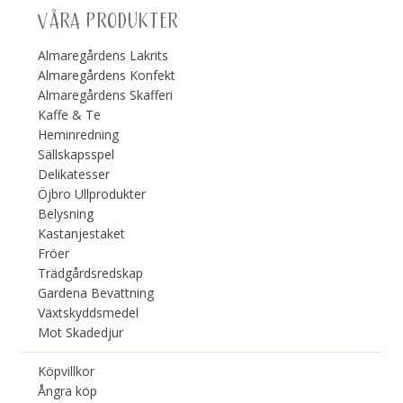
VÅRA PRODUKTER
Almaregårdens Lakrits
Almaregårdens Konfekt
Almaregårdens Skafferi
Kaffe & Te
Heminredning
Sällskapsspel
Delikatesser
Öjbro Ullprodukter
Belysning
Kastanjestaket
Fröer
Trädgårdsredskap
Gardena Bevattning
Växtskyddsmedel
Mot Skadedjur
Köpvillkor
Ångra köp