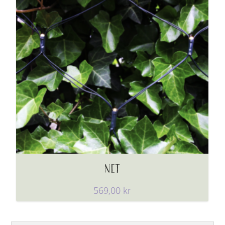
NET
569,00
kr