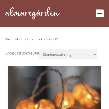
Webbutik
/ Produkter märkta ”nätboll”
Endast ett sökresultat