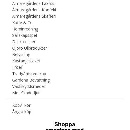
Almaregårdens Lakrits
Almaregårdens Konfekt
Almaregårdens Skafferi
Kaffe & Te
Heminredning
Sällskapsspel
Delikatesser
Öjbro Ullprodukter
Belysning
Kastanjestaket
Fröer
Trädgårdsredskap
Gardena Bevattning
Växtskyddsmedel
Mot Skadedjur
Köpvillkor
Ångra köp