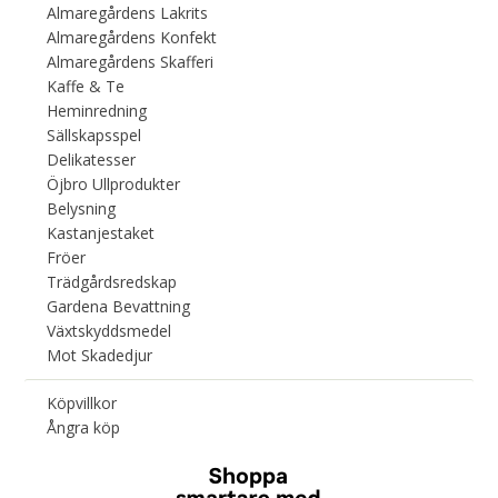
Almaregårdens Lakrits
Almaregårdens Konfekt
Almaregårdens Skafferi
Kaffe & Te
Heminredning
Sällskapsspel
Delikatesser
Öjbro Ullprodukter
Belysning
Kastanjestaket
Fröer
Trädgårdsredskap
Gardena Bevattning
Växtskyddsmedel
Mot Skadedjur
Köpvillkor
Ångra köp